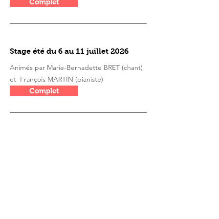
Complet
Stage été du 6 au 11 juillet 2026
Animés par Marie-Bernadette BRET (chant)
et François MARTIN (
pianiste)
Complet
Stage été du 17 au 22 août 2026
Animés par Marie-Bernadette BRET(chant)
et François MARTIN (
pianiste)
Complet