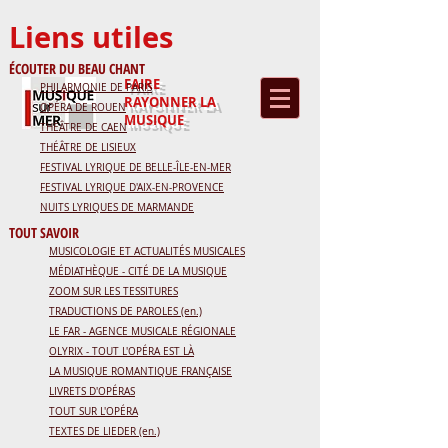
Liens utiles
ÉCOUTER DU BEAU CHANT
FAIRE
PHILARMONIE DE PARIS
RAYONNER
LA
OPÉRA DE ROUEN
MUSIQUE
THÉÂTRE DE CAEN
THÉÂTRE DE LISIEUX
FESTIVAL LYRIQUE DE BELLE-ÎLE-EN-MER
FESTIVAL LYRIQUE D'AIX-EN-PROVENCE
NUITS LYRIQUES DE MARMANDE
TOUT SAVOIR
MUSICOLOGIE ET ACTUALITÉS MUSICALES
MÉDIATHÈQUE - CITÉ DE LA MUSIQUE
ZOOM SUR LES TESSITURES
TRADUCTIONS DE PAROLES (en.)
LE FAR - AGENCE MUSICALE RÉGIONALE
OLYRIX - TOUT L'OPÉRA EST LÀ
LA MUSIQUE ROMANTIQUE FRANÇAISE
LIVRETS D'OPÉRAS
TOUT SUR L'OPÉRA
TEXTES DE LIEDER (en.)